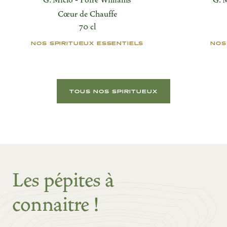
G. Miclo - Poire Williams
G. 
Cœur de Chauffe
70 cl
NOS SPIRITUEUX ESSENTIELS
NOS
TOUS NOS SPIRITUEUX
Les pépites à
connaitre !