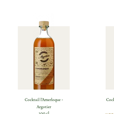
Cocktail l'Amerloque -
Cock
Argotier
100 cl