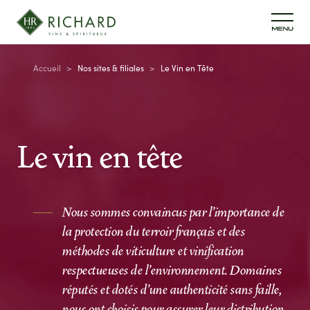
Aller au contenu principal
Fil d'Ariane
Accueil
Nos sites & filiales
Le Vin en Tête
Le vin en tête
Nous sommes convaincus par l'importance de
la protection du terroir français et des
méthodes de viticulture et vinification
respectueuses de l'environnement. Domaines
réputés et dotés d'une authenticité sans faille,
nous ont choisis pour assurer leur distribution.