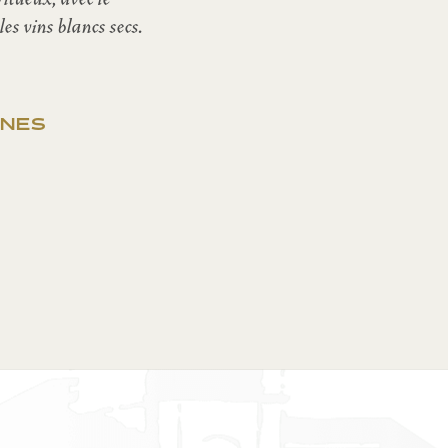
es vins blancs secs.
ÈNES
e