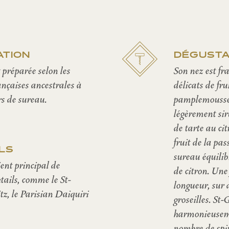
ATION
DÉGUSTA
 préparée selon les
Son nez est fr
ançaises ancestrales à
délicats de fru
rs de sureau.
pamplemousse e
légèrement sir
de tarte au ci
fruit de la pas
LS
sureau équilibr
dient principal de
de citron. Une
ktails, comme le St-
longueur, sur 
z, le Parisian Daiquiri
groseilles. St
harmonieusem
nombre de spir