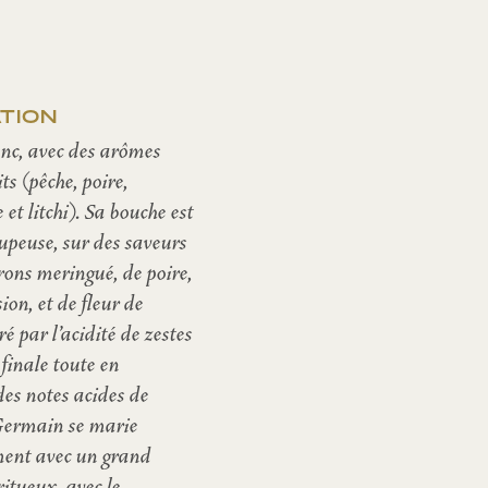
TION
anc, avec des arômes
its (pêche, poire,
t litchi). Sa bouche est
upeuse, sur des saveurs
trons meringué, de poire,
sion, et de fleur de
é par l’acidité de zestes
 finale toute en
des notes acides de
-Germain se marie
ent avec un grand
itueux, avec le