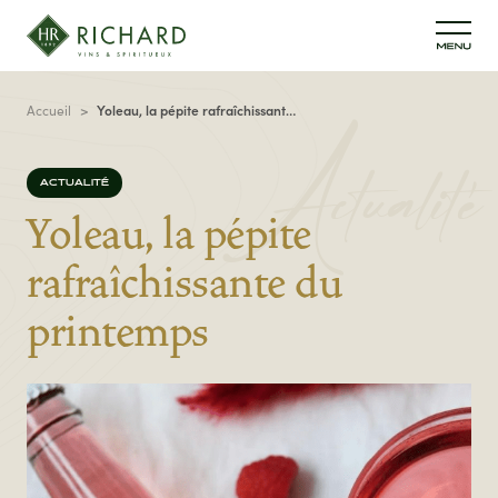
Aller au contenu principal
Fil d'Ariane
Accueil
Yoleau, la pépite rafraîchissante | du printemps
Actualité
ACTUALITÉ
Yoleau, la pépite
rafraîchissante
du
printemps