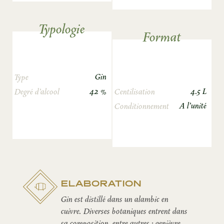
Typologie
Format
Gin
Type
42 %
4.5 L
Degré d’alcool
Centilisation
A l'unité
Conditionnement
ELABORATION
Gin est distillé dans un alambic en
cuivre. Diverses botaniques entrent dans
sa composition, entre autres : genièvre,