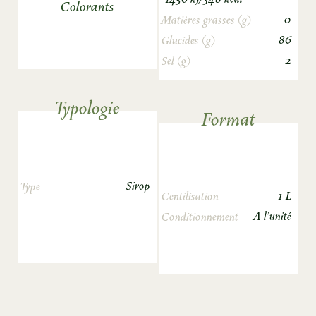
Colorants
0
Matières grasses (g)
86
Glucides (g)
2
Sel (g)
Typologie
Format
Sirop
Type
1 L
Centilisation
A l'unité
Conditionnement