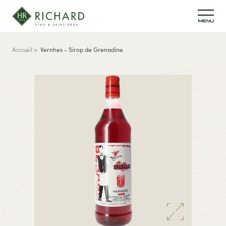
Aller au contenu principal
Fil d'Ariane
Accueil
Vernhes - Sirop de Grenadine