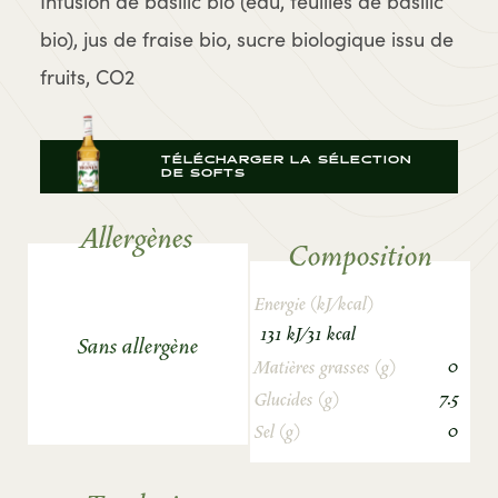
Infusion de basilic bio (eau, feuilles de basilic
bio), jus de fraise bio, sucre biologique issu de
fruits, CO2
TÉLÉCHARGER LA SÉLECTION
DE SOFTS
Allergènes
Composition
Energie (kJ/kcal)
131 kJ/31 kcal
Sans allergène
0
Matières grasses (g)
7.5
Glucides (g)
0
Sel (g)