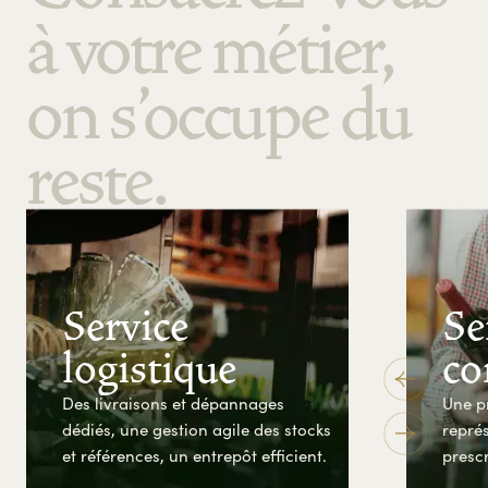
à votre métier,
on s'occupe du
reste.
Service
Se
logistique
co
Des livraisons et dépannages
Une p
dédiés, une gestion agile des stocks
représ
et références, un entrepôt efficient.
presc