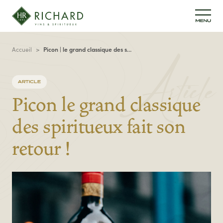
Aller au contenu principal
Fil d'Ariane
Accueil
Picon | le grand classique des spiritueux fait son retour !
Article
ARTICLE
Picon
le grand classique
des spiritueux fait son
retour !