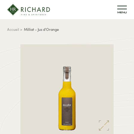
Aller au contenu principal
Fil d'Ariane
Accueil
Milliat - Jus d'Orange