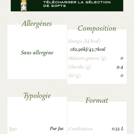
TÉLÉCHARGER LA SÉLECTION
DE SOFTS
Allergènes
Composition
Energie (kJ/kcal)
182.96kJ/43.7kcal
Sans allergène
0
Matières grasses (g)
9.4
Glucides (g)
0
Sel (g)
Typologie
Format
Pur Jus
0.33 L
Type
Centilisation