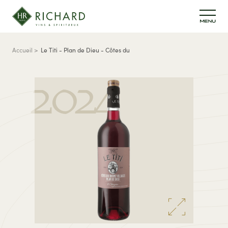
Aller au contenu principal
Fil d'Ariane
Accueil
Le Titi - Plan de Dieu - Côtes du
Rhône-Villages
2024