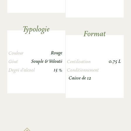
Typologie
Format
Rouge
Couleur
Souple & Velouté
0.75 L
Gôut
Centilisation
15 %
Degré d’alcool
Conditionnement
Caisse de 12