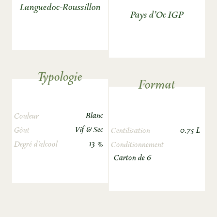
Languedoc-Roussillon
Pays d'Oc IGP
Typologie
Format
Blanc
Couleur
Vif & Sec
0.75 L
Gôut
Centilisation
13 %
Degré d’alcool
Conditionnement
Carton de 6