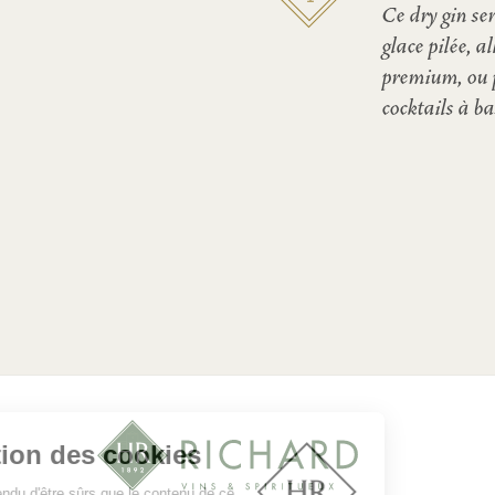
Ce dry gin ser
glace pilée, a
premium, ou p
cocktails à ba
Gestion des cookies
On a attendu d'être sûrs que le contenu de ce