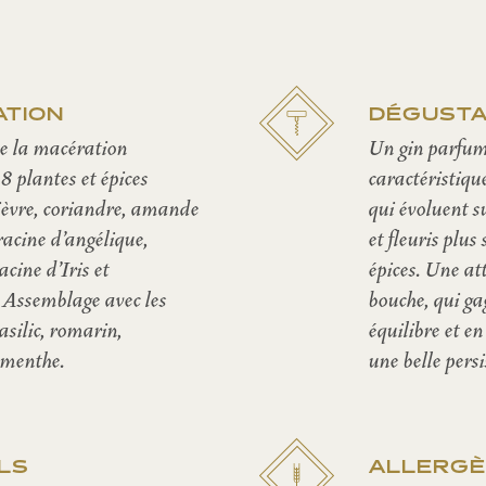
ATION
DÉGUSTA
de la macération
Un gin parfum
8 plantes et épices
caractéristiqu
ièvre, coriandre, amande
qui évoluent s
racine d’angélique,
et fleuris plus
cine d’Iris et
épices. Une at
Assemblage avec les
bouche, qui ga
basilic, romarin,
équilibre et en
 menthe.
une belle pers
LS
ALLERG