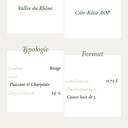
Vallée du Rhône
Côte-Rôtie AOP
Typologie
Format
Rouge
Couleur
Gôut
0.75 L
Centilisation
Puissant & Charpenté
Conditionnement
14 %
Degré d’alcool
Caisse bois de 3