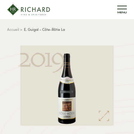
Aller au contenu principal
Fil d'Ariane
Accueil
E. Guigal - Côte-Rôtie La
Landonne
2019