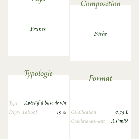
Composition
France
Pêche
Typologie
Format
Apéritif à base de vin
Type
15 %
0.75 L
Degré d’alcool
Centilisation
A l'unité
Conditionnement