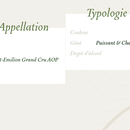
Typologie
Appellation
Couleur
Gôut
Puissant & Ch
Degré d’alcool
t-Emilion Grand Cru AOP