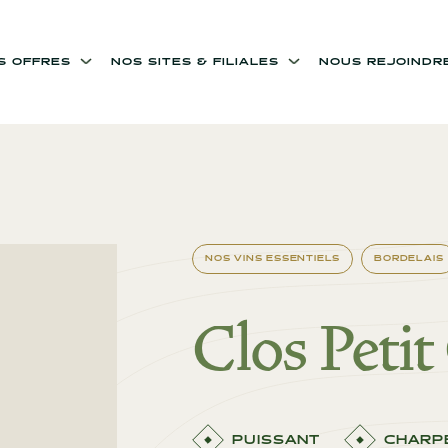
OS OFFRES
NOS SITES & FILIALES
NOUS REJOINDR
NOS VINS ESSENTIELS
BORDELAIS
Clos Petit
PUISSANT
CHARP