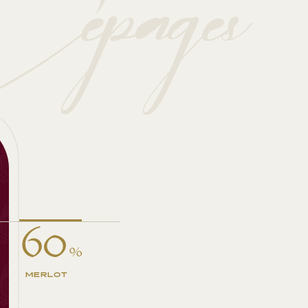
pages
60
%
MERLOT