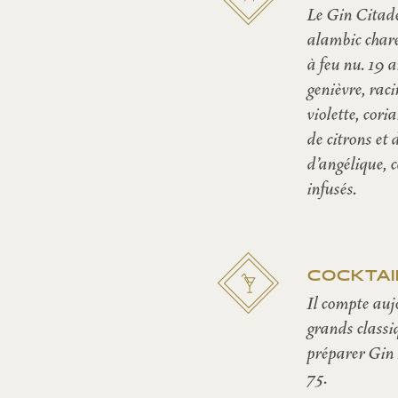
Le Gin Citade
alambic chare
à feu nu. 19 
genièvre, raci
violette, cor
de citrons et 
d’angélique, 
infusés.
COCKTAI
Il compte auj
grands classiq
préparer Gin 
75.