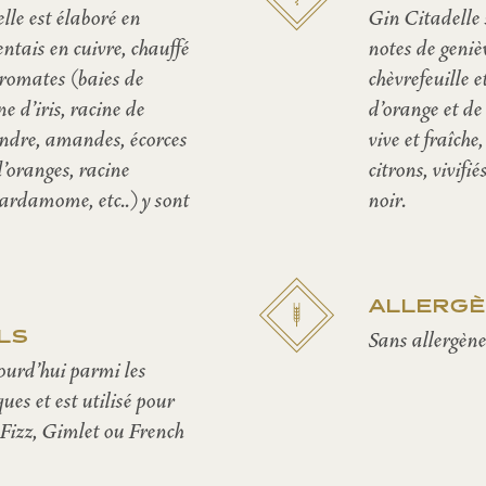
lle est élaboré en
Gin Citadelle
ntais en cuivre, chauffé
notes de geniè
aromates (baies de
chèvrefeuille e
ne d’iris, racine de
d’orange et d
iandre, amandes, écorces
vive et fraîch
d’oranges, racine
citrons, vivifi
cardamome, etc..) y sont
noir.
ALLERG
LS
Sans allergèn
ourd’hui parmi les
ues et est utilisé pour
Fizz, Gimlet ou French