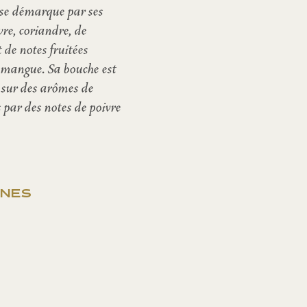
 se démarque par ses
vre, coriandre, de
t de notes fruitées
e mangue. Sa bouche est
e, sur des arômes de
és par des notes de poivre
ÈNES
e