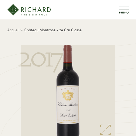
Aller au contenu principal
Fil d'Ariane
Accueil
Château Montrose - 2e Cru Classé
2017