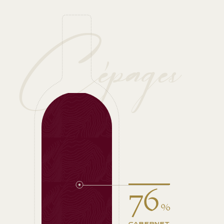
Cépages
76
%
CABERNET