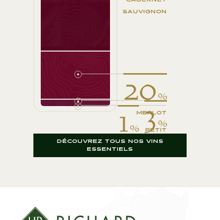
SAUVIGNON
20
%
3
1
MERLOT
%
%
PETIT
CABERNET
DÉCOUVREZ TOUS NOS VINS
VERDOT
ESSENTIELS
FRANC