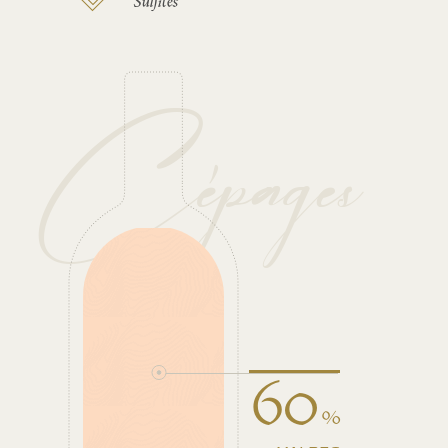
Sulfites
Cépages
60
%