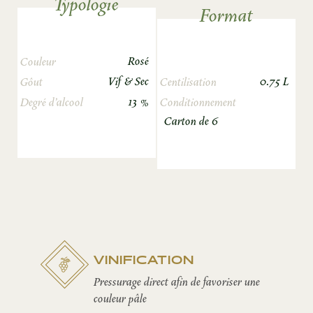
Typologie
Format
Rosé
Couleur
Vif & Sec
0.75 L
Gôut
Centilisation
13 %
Degré d’alcool
Conditionnement
Carton de 6
VINIFICATION
Pressurage direct afin de favoriser une
couleur pâle