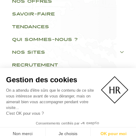
NOS OFFRES
SAVOIR-FAIRE
TENDANCES
QUI SOMMES-NOUS ?
NOS SITES
RECRUTEMENT
Gestion des cookies
On a attendu d'être sûrs que le contenu de ce site
vous intéresse avant de vous déranger, mais on
aimerait bien vous accompagner pendant votre
visite...
Contact & Espace ePro
Mentions Légales
C'est OK pour vous ?
Politique de confidentialité
Consentements certifiés par
© 2022- Vins Richard - By
Big Youth
&
Neovia
Non merci
Je choisis
OK pour moi