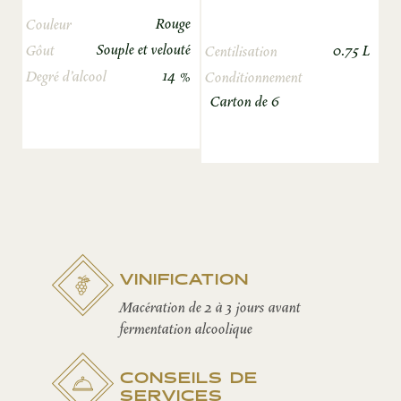
Rouge
Couleur
Souple et velouté
0.75 L
Gôut
Centilisation
14 %
Degré d’alcool
Conditionnement
Carton de 6
VINIFICATION
Macération de 2 à 3 jours avant
fermentation alcoolique
CONSEILS DE
SERVICES