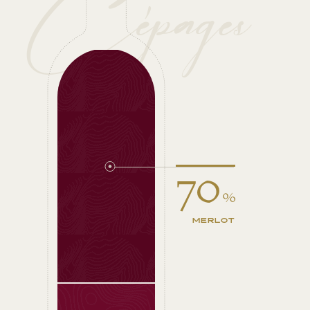
Cépages
70
%
MERLOT