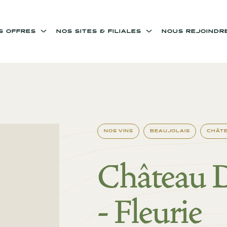
OS OFFRES
NOS SITES & FILIALES
NOUS REJOINDR
NOS VINS
BEAUJOLAIS
CHÂTE
Château D
- Fleurie