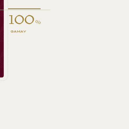
100
%
GAMAY