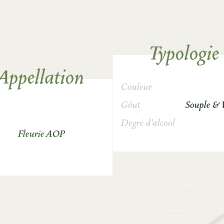
Typologie
Appellation
Couleur
Gôut
Souple & 
Degré d’alcool
Fleurie AOP