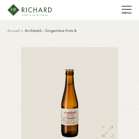
Aller au contenu principal
Fil d'Ariane
Accueil
Archibald - Gingembre Frais &
Gentiane