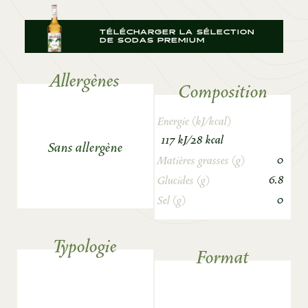
TÉLÉCHARGER LA SÉLECTION
DE SODAS PREMIUM
Allergènes
Composition
Energie (kJ/kcal)
117 kJ/28 kcal
Sans allergène
0
Matières grasses (g)
6.8
Glucides (g)
0
Sel (g)
Typologie
Format